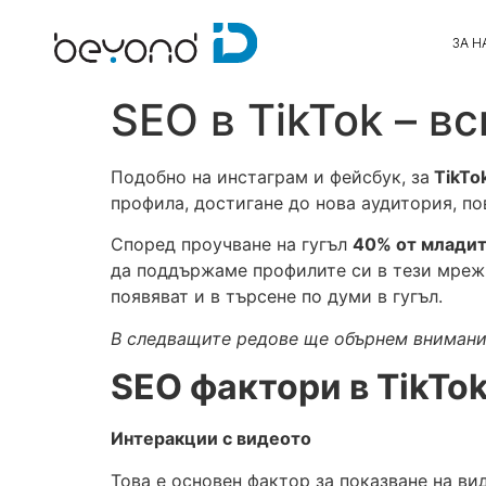
ЗА Н
SEO в TikTok – в
Подобно на инстаграм и фейсбук, за
TikTo
профила, достигане до нова аудитория, по
Според проучване на гугъл
40% от младит
да поддържаме профилите си в тези мрежи
появяват и в търсене по думи в гугъл.
В следващите редове ще обърнем внимание
SEO фактори в TikTo
Интеракции с видеото
Това е основен фактор за показване на ви