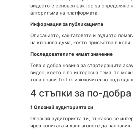
видеото е основен фактор за определяне 
алгоритъма на платформата.
Информация за публикацията
Описанието, хаштаговете и аудиото помага
на ключова дума, която присъства в копи,
Последователите нямат значение
Това е добра новина за стартиращите акау
видео, което е по интересна тема, то мож
това прави TikTok изключително подходяща
4 стъпки за по-добра
1 Опознай аудиторията си
Опознай аудиторията ти, от какво се инт
чрез копитата и хаштаговете да направиш т