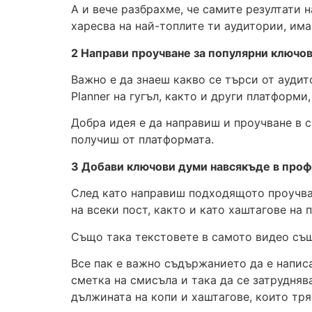
А и вече разбрахме, че самите резултати 
харесва на най-топлите ти аудитории, има
2 Направи проучване за популярни ключов
Важно е да знаеш какво се търси от ауди
Planner на гугъл, както и други платформи,
Добра идея е да направиш и проучване в 
получиш от платформата.
3 Добави ключови думи навсякъде в проф
След като направиш подходящото проучван
на всеки пост, както и като хаштагове на 
Също така текстовете в самото видео същ
Все пак е важно съдържанието да е написа
сметка на смисъла и така да се затрудняв
дължината на копи и хаштагове, които тряб