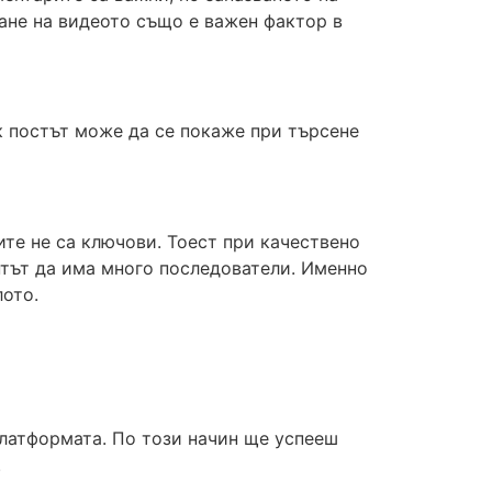
ане на видеото също е важен фактор в
к постът може да се покаже при търсене
ите не са ключови. Тоест при качествено
нтът да има много последователи. Именно
лото.
платформата. По този начин ще успееш
.