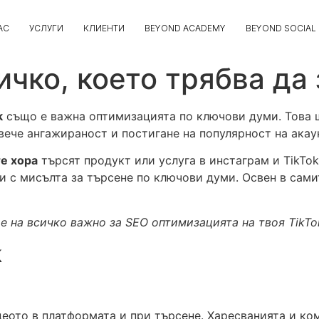
АС
УСЛУГИ
КЛИЕНТИ
BEYOND ACADEMY
BEYOND SOCIAL
сичко, което трябва да
k
също е важна оптимизацията по ключови думи. Това 
вече ангажираност и постигане на популярност на акау
е хора
търсят продукт или услуга в инстаграм и TikTok
 с мисълта за търсене по ключови думи. Освен в сами
 на всичко важно за SEO оптимизацията на твоя TikTok
k
деото в платформата и при търсене. Харесванията и ко