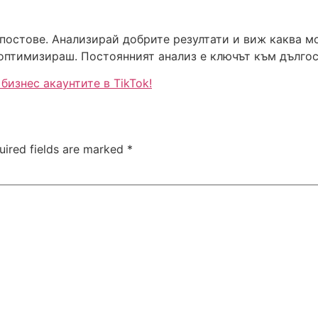
постове. Анализирай добрите резултати и виж каква мо
птимизираш. Постоянният анализ е ключът към дългос
изнес акаунтите в TikTok!
uired fields are marked
*