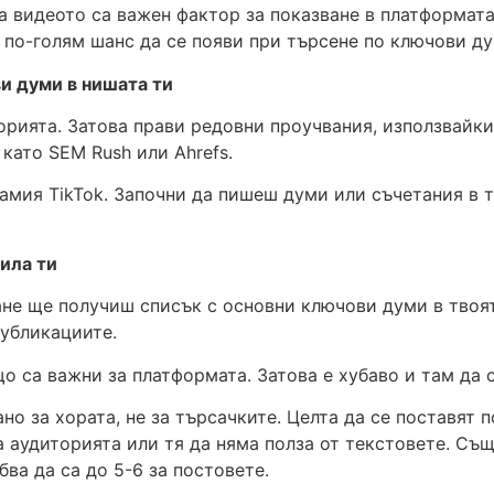
на видеото са важен фактор за показване в платформата
 по-голям шанс да се появи при търсене по ключови ду
и думи в нишата ти
торията. Затова прави редовни проучвания, използвайк
 като SEM Rush или Ahrefs.
самия TikTok. Започни да пишеш думи или съчетания в
ила ти
е ще получиш списък с основни ключови думи в твоята
публикациите.
о са важни за платформата. Затова е хубаво и там да
но за хората, не за търсачките. Целта да се поставят 
а аудиторията или тя да няма полза от текстовете. Същ
ва да са до 5-6 за постовете.