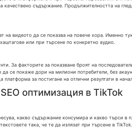
на качествено съдържание. Продължителността на глед
т на видеото да се показва на повече хора. Именно ту
 хаштагове или при търсене по конкретно аудио.
нти. За факторите за показване броят на последовател
е да се покаже дори на милиони потребители, без акау
 платформа за постигане на отлични резултати в нача
 SEO оптимизация в TikTok
ересува, какво съдържание консумира и какво търси в 
екстовете така, че те да излязат при търсене в TikTok